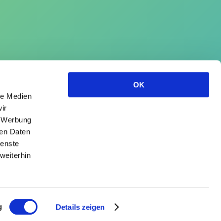
OK
le Medien
ir
, Werbung
ren Daten
ienste
weiterhin
g
Details zeigen