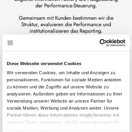
der Performance-Steuerung.
Gemeinsam mit Kunden bestimmen wir die
Struktur, evaluieren die Performance und
institutionalisieren das Reporting.
Relevante Kennzahlen
Im Ergebnis…
Diese Webseite verwendet Cookies
sind die relevanten Positionen aus Erfolgs-
Wir verwenden Cookies, um Inhalte und Anzeigen zu
und Gelflussrechnung, der Kostenrechnung,
personalisieren, Funktionen für soziale Medien anbieten
der Bilanz und dem Ausserbilanzgeschäft
konsistent definiert,
zu können und die Zugriffe auf unsere Website zu
analysieren. Außerdem geben wir Informationen zu Ihrer
sind die Treiber von Erträgen, Kosten,
Verwendung unserer Website an unsere Partner für
Ergebnissen und bedeutenden Ratios
integriert,
soziale Medien, Werbung und Analysen weiter. Unsere
Partner führen diese Informationen möglicherweise mit
vertiefen gezielte KPIs Märkte, Produkte,
Kunden und Kanäle und verfolgen die
weiteren Daten zusammen, die Sie ihnen bereitgestellt
Strategie-Umsetzung,
haben oder die sie im Rahmen Ihrer Nutzung der Dienste