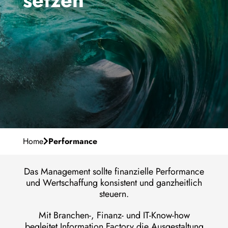
setzen
Unser Purpose
Karriere
Management-Team
Warum IF
Meilensteine
de
Contact
Persönliche Entwicklung
Standorte
Offene Stellen
Home
Performance
Das Management sollte finanzielle Performance
und Wertschaffung konsistent und ganzheitlich
steuern.
Mit Branchen-, Finanz- und IT-Know-how
begleitet Information Factory die Ausgestaltung