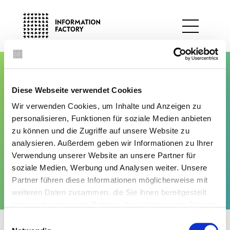
Zum
Inhalt
springen
Menu
Consulting
Diese Webseite verwendet Cookies
Strategy
Solutions
Wir verwenden Cookies, um Inhalte und Anzeigen zu
Performance
personalisieren, Funktionen für soziale Medien anbieten
Data Hub
People
Industrien
Consulting
Solutions
Industrien
Referenzen
zu können und die Zugriffe auf unsere Website zu
Industry Solutions
Operations
analysieren. Außerdem geben wir Informationen zu Ihrer
Über uns
Karriere
Insights
Kontakt
Finanzinstitutionen
X-Industry Solutions
Verwendung unserer Website an unsere Partner für
Data
Referenzen
Versicherungen
soziale Medien, Werbung und Analysen weiter. Unsere
Innovation Lab
Technology
Folgen Sie uns
Partner führen diese Informationen möglicherweise mit
Öffentlicher Sektor
As a Service
Insights
Cost
weiteren Daten zusammen, die Sie ihnen bereitgestellt
haben oder die sie im Rahmen Ihrer Nutzung der Dienste
Compliance
Über uns
gesammelt haben. Sie geben Einwilligung zu unseren
Einwilligungsauswahl
©Information Factory
Datenschutz
Impressum
Sustainability
Cookies, wenn Sie unsere Webseite weiterhin nutzen.