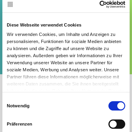
Remote
All locations
Our Purpose
Career
Management Team
Why IF?
Milestones
Diese Webseite verwendet Cookies
en
Contact
Development
Locations
Wir verwenden Cookies, um Inhalte und Anzeigen zu
Vacancies
personalisieren, Funktionen für soziale Medien anbieten
zu können und die Zugriffe auf unsere Website zu
analysieren. Außerdem geben wir Informationen zu Ihrer
Verwendung unserer Website an unsere Partner für
soziale Medien, Werbung und Analysen weiter. Unsere
Partner führen diese Informationen möglicherweise mit
Can’t find the job you’re looking for among our
weiteren Daten zusammen, die Sie ihnen bereitgestellt
vacancies?
haben oder die sie im Rahmen Ihrer Nutzung der Dienste
gesammelt haben. Sie geben Einwilligung zu unseren
Einwilligungsauswahl
Cookies, wenn Sie unsere Webseite weiterhin nutzen.
Notwendig
But you’re clever, energetic and convinced you’d
make a great addition to our team?
Präferenzen