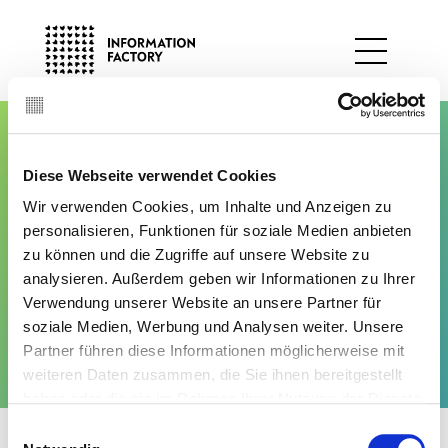
Skip
to
content
Menu
Consulting
Diese Webseite verwendet Cookies
Strategy
Solutions
Wir verwenden Cookies, um Inhalte und Anzeigen zu
Performance
personalisieren, Funktionen für soziale Medien anbieten
Data Hub
People
Industries
Consulting
Solutions
Industries
References
zu können und die Zugriffe auf unsere Website zu
Industry Solutions
Operations
analysieren. Außerdem geben wir Informationen zu Ihrer
About us
Career
Contact
Financial Institutions
X-Industry Solutions
Verwendung unserer Website an unsere Partner für
Data
References
Insurance Sector
soziale Medien, Werbung und Analysen weiter. Unsere
Innovation Lab
Technology
Follow us
Partner führen diese Informationen möglicherweise mit
Public Sector
As a Service
Insights
Cost
weiteren Daten zusammen, die Sie ihnen bereitgestellt
haben oder die sie im Rahmen Ihrer Nutzung der Dienste
Compliance
About us
gesammelt haben. Sie geben Einwilligung zu unseren
Einwilligungsauswahl
©Information Factory
Data Protection
Imprint
Sustainability
Cookies, wenn Sie unsere Webseite weiterhin nutzen.