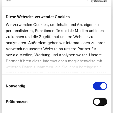
Diese Webseite verwendet Cookies
Analyse auf Englisch, 3 Seiten, März
2026
Wir verwenden Cookies, um Inhalte und Anzeigen zu
personalisieren, Funktionen für soziale Medien anbieten
Nach dem Zusammenbruch der Credit Suisse wird
zu können und die Zugriffe auf unsere Website zu
die nächste Welle von „Too big to fail“-Reformen die
analysieren. Außerdem geben wir Informationen zu Ihrer
Banken nicht nur dazu verpflichten, Auflagen zu
Verwendung unserer Website an unsere Partner für
erfüllen, sondern auch nachzuweisen, dass sie in der
soziale Medien, Werbung und Analysen weiter. Unsere
Lage sind, Stress- und Abwicklungsszenarien zu
Partner führen diese Informationen möglicherweise mit
bewältigen.
weiteren Daten zusammen, die Sie ihnen bereitgestellt
haben oder die sie im Rahmen Ihrer Nutzung der Dienste
Das könnte Sie auch
gesammelt haben. Sie geben Einwilligung zu unseren
Einwilligungsauswahl
Cookies, wenn Sie unsere Webseite weiterhin nutzen.
Notwendig
interessieren:
Präferenzen